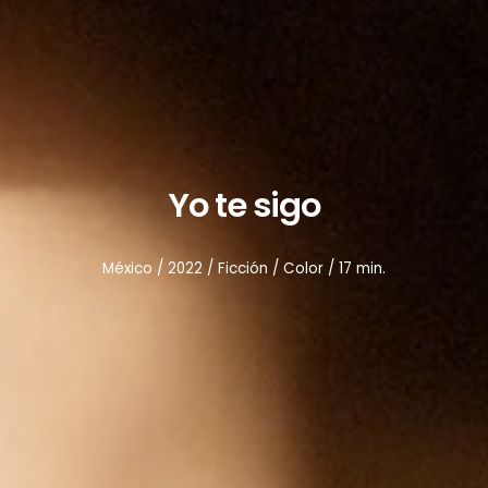
Yo te sigo
México / 202
2
/ Ficción / Color / 1
7
min.